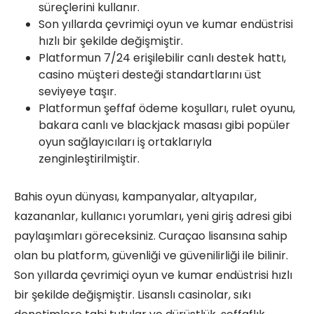
süreçlerini kullanır.
Son yıllarda çevrimiçi oyun ve kumar endüstrisi
hızlı bir şekilde değişmiştir.
Platformun 7/24 erişilebilir canlı destek hattı,
casino müşteri desteği standartlarını üst
seviyeye taşır.
Platformun şeffaf ödeme koşulları, rulet oyunu,
bakara canlı ve blackjack masası gibi popüler
oyun sağlayıcıları iş ortaklarıyla
zenginleştirilmiştir.
Bahis oyun dünyası, kampanyalar, altyapılar,
kazananlar, kullanıcı yorumları, yeni giriş adresi gibi
paylaşımları göreceksiniz. Curaçao lisansına sahip
olan bu platform, güvenliği ve güvenilirliği ile bilinir.
Son yıllarda çevrimiçi oyun ve kumar endüstrisi hızlı
bir şekilde değişmiştir. Lisanslı casinolar, sıkı