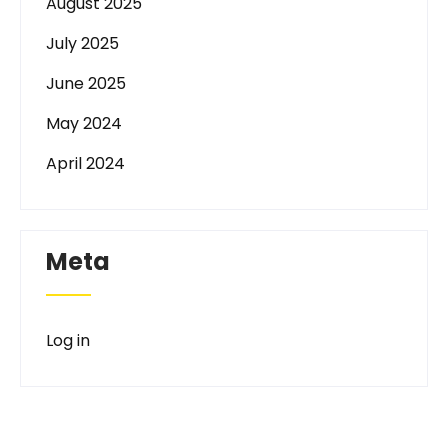
August 2025
July 2025
June 2025
May 2024
April 2024
Meta
Log in