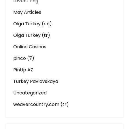
Levant eng
May Articles
Olga Turkey (en)
Olga Turkey (tr)
Online Casinos
pinco (7)
PinUp AZ
Turkey Pavlovskaya
Uncategorized
weavercountry.com (tr)