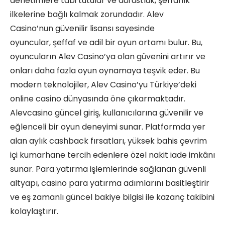
denetimlere tabi tutular ve dürüstlük, şeffaflık
ilkelerine bağlı kalmak zorundadır. Alev
Casino’nun güvenilir lisansı sayesinde
oyuncular, şeffaf ve adil bir oyun ortamı bulur. Bu,
oyuncuların Alev Casino’ya olan güvenini artırır ve
onları daha fazla oyun oynamaya teşvik eder. Bu
modern teknolojiler, Alev Casino’yu Türkiye’deki
online casino dünyasında öne çıkarmaktadır.
Alevcasino güncel giriş, kullanıcılarına güvenilir ve
eğlenceli bir oyun deneyimi sunar. Platformda yer
alan aylık cashback fırsatları, yüksek bahis çevrim
içi kumarhane tercih edenlere özel nakit iade imkânı
sunar. Para yatırma işlemlerinde sağlanan güvenli
altyapı, casino para yatırma adımlarını basitleştirir
ve eş zamanlı güncel bakiye bilgisi ile kazanç takibini
kolaylaştırır.