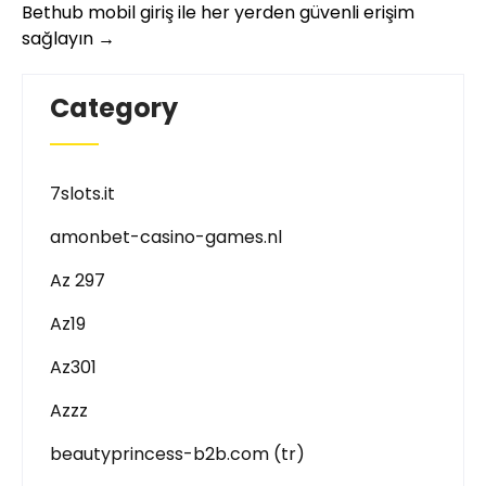
Bethub mobil giriş ile her yerden güvenli erişim
sağlayın
→
Category
7slots.it
amonbet-casino-games.nl
Az 297
Az19
Az301
Azzz
beautyprincess-b2b.com (tr)