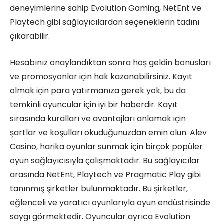
deneyimlerine sahip Evolution Gaming, NetEnt ve
Playtech gibi sağlayıcılardan seçeneklerin tadını
çıkarabilir.
Hesabınız onaylandıktan sonra hoş geldin bonusları
ve promosyonlar için hak kazanabilirsiniz. Kayıt
olmak için para yatırmanıza gerek yok, bu da
temkinli oyuncular için iyi bir haberdir. Kayıt
sırasında kuralları ve avantajları anlamak için
şartlar ve koşulları okuduğunuzdan emin olun. Alev
Casino, harika oyunlar sunmak için birçok popüler
oyun sağlayıcısıyla çalışmaktadır. Bu sağlayıcılar
arasında NetEnt, Playtech ve Pragmatic Play gibi
tanınmış şirketler bulunmaktadır. Bu şirketler,
eğlenceli ve yaratıcı oyunlarıyla oyun endüstrisinde
saygı görmektedir. Oyuncular ayrıca Evolution