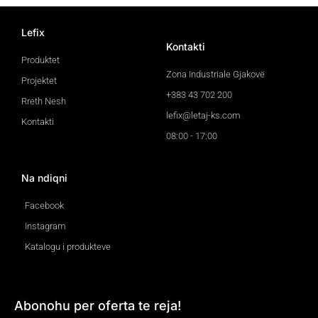
Lefix
Kontakti
Produktet
Zona Industriale Gjakovë
Projektet
+383 43 702 200
Rreth Nesh
lefix@letaj-ks.com
Kontakti
08:00 - 17:00
Na ndiqni
Facebook
Instagram
Katalogu i produkteve
Abonohu per oferta te reja!