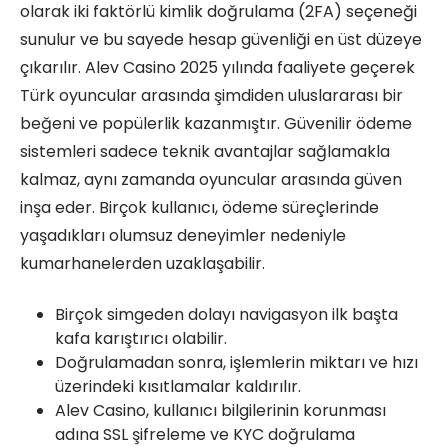
olarak iki faktörlü kimlik doğrulama (2FA) seçeneği
sunulur ve bu sayede hesap güvenliği en üst düzeye
çıkarılır. Alev Casino 2025 yılında faaliyete geçerek
Türk oyuncular arasında şimdiden uluslararası bir
beğeni ve popülerlik kazanmıştır. Güvenilir ödeme
sistemleri sadece teknik avantajlar sağlamakla
kalmaz, aynı zamanda oyuncular arasında güven
inşa eder. Birçok kullanıcı, ödeme süreçlerinde
yaşadıkları olumsuz deneyimler nedeniyle
kumarhanelerden uzaklaşabilir.
Birçok simgeden dolayı navigasyon ilk başta
kafa karıştırıcı olabilir.
Doğrulamadan sonra, işlemlerin miktarı ve hızı
üzerindeki kısıtlamalar kaldırılır.
Alev Casino, kullanıcı bilgilerinin korunması
adına SSL şifreleme ve KYC doğrulama