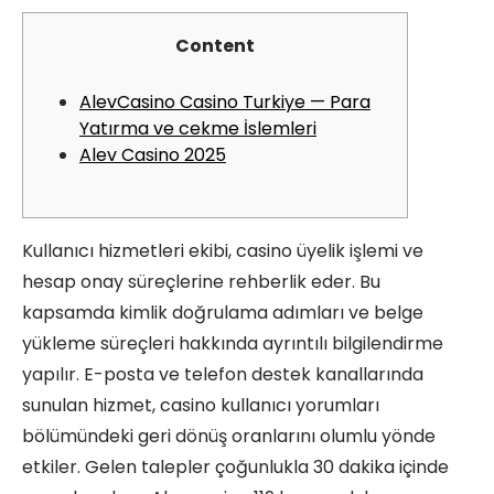
Content
AlevCasino Casino Turkiye — Para
Yatırma ve cekme İslemleri
Alev Casino 2025
Kullanıcı hizmetleri ekibi, casino üyelik işlemi ve
hesap onay süreçlerine rehberlik eder. Bu
kapsamda kimlik doğrulama adımları ve belge
yükleme süreçleri hakkında ayrıntılı bilgilendirme
yapılır. E-posta ve telefon destek kanallarında
sunulan hizmet, casino kullanıcı yorumları
bölümündeki geri dönüş oranlarını olumlu yönde
etkiler. Gelen talepler çoğunlukla 30 dakika içinde