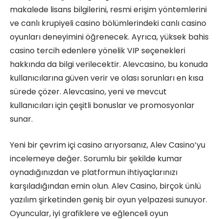
makalede lisans bilgilerini, resmi erişim yöntemlerini
ve canlı krupiyeli casino bölümlerindeki canlı casino
oyunları deneyimini öğrenecek. Ayrıca, yüksek bahis
casino tercih edenlere yönelik VIP seçenekleri
hakkında da bilgi verilecektir. Alevcasino, bu konuda
kullanıcılarına güven verir ve olası sorunları en kısa
sürede çözer. Alevcasino, yeni ve mevcut
kullanıcıları için çeşitli bonuslar ve promosyonlar
sunar.
Yeni bir çevrim içi casino arıyorsanız, Alev Casino’yu
incelemeye değer. Sorumlu bir şekilde kumar
oynadığınızdan ve platformun ihtiyaçlarınızı
karşıladığından emin olun. Alev Casino, birçok ünlü
yazılım şirketinden geniş bir oyun yelpazesi sunuyor.
Oyuncular, iyi grafiklere ve eğlenceli oyun