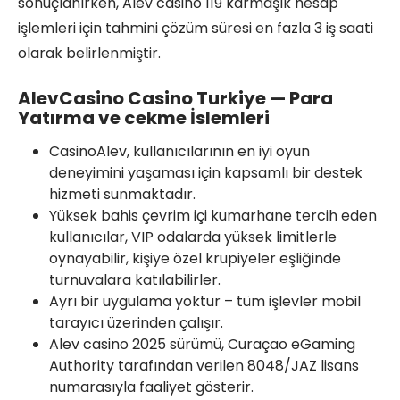
sonuçlanırken, Alev casino 119 karmaşık hesap
işlemleri için tahmini çözüm süresi en fazla 3 iş saati
olarak belirlenmiştir.
AlevCasino Casino Turkiye — Para
Yatırma ve cekme İslemleri
CasinoAlev, kullanıcılarının en iyi oyun
deneyimini yaşaması için kapsamlı bir destek
hizmeti sunmaktadır.
Yüksek bahis çevrim içi kumarhane tercih eden
kullanıcılar, VIP odalarda yüksek limitlerle
oynayabilir, kişiye özel krupiyeler eşliğinde
turnuvalara katılabilirler.
Ayrı bir uygulama yoktur – tüm işlevler mobil
tarayıcı üzerinden çalışır.
Alev casino 2025 sürümü, Curaçao eGaming
Authority tarafından verilen 8048/JAZ lisans
numarasıyla faaliyet gösterir.