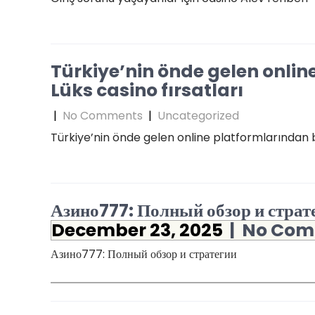
Türkiye’nin önde gelen onlin
Lüks casino fırsatları
|
No Comments
|
Uncategorized
Türkiye’nin önde gelen online platformlarından bi
Азино777: Полный обзор и страт
December 23, 2025
|
No Com
Азино777: Полный обзор и стратегии