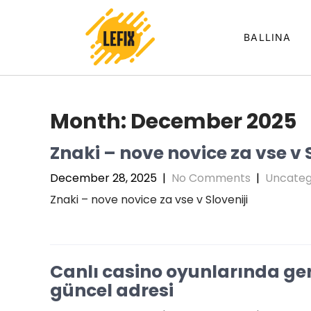
BALLINA
Month:
December 2025
Znaki – nove novice za vse v S
December 28, 2025
|
No Comments
|
Uncateg
Znaki – nove novice za vse v Sloveniji
Canlı casino oyunlarında g
güncel adresi