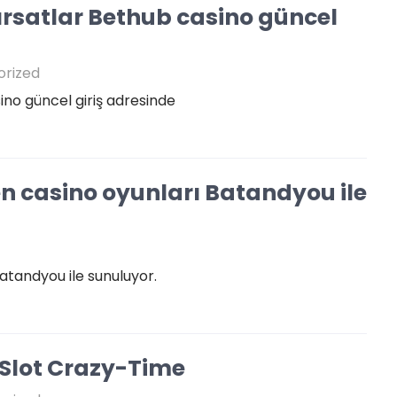
 fırsatlar Bethub casino güncel
orized
sino güncel giriş adresinde
en casino oyunları Batandyou ile
Batandyou ile sunuluyor.
 Slot Crazy-Time