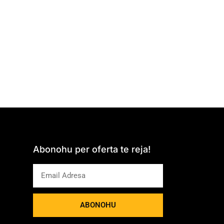
Abonohu per oferta te reja!
ABONOHU