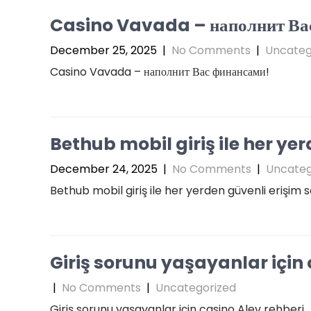
Casino Vavada – наполнит Ва
December 25, 2025
|
No Comments
|
Uncateg
Casino Vavada – наполнит Вас финансами!
Bethub mobil giriş ile her ye
December 24, 2025
|
No Comments
|
Uncateg
Bethub mobil giriş ile her yerden güvenli erişim 
Giriş sorunu yaşayanlar için 
|
No Comments
|
Uncategorized
Giriş sorunu yaşayanlar için casino Alev rehberi