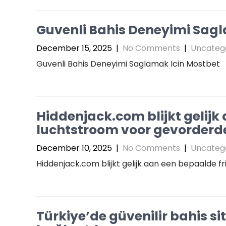
Guvenli Bahis Deneyimi Sag
December 15, 2025
|
No Comments
|
Uncateg
Guvenli Bahis Deneyimi Saglamak Icin Mostbet
Hiddenjack.com blijkt gelijk
luchtstroom voor gevorderd
December 10, 2025
|
No Comments
|
Uncateg
Hiddenjack.com blijkt gelijk aan een bepaalde 
Türkiye’de güvenilir bahis s