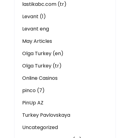
lastikabc.com (tr)
Levant (1)
Levant eng
May Articles
Olga Turkey (en)
Olga Turkey (tr)
Online Casinos
pinco (7)
PinUp AZ
Turkey Pavlovskaya
Uncategorized