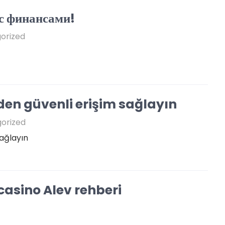
с финансами!
orized
rden güvenli erişim sağlayın
orized
sağlayın
casino Alev rehberi