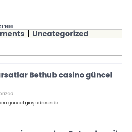
егии
ments
|
Uncategorized
 fırsatlar Bethub casino güncel
orized
sino güncel giriş adresinde