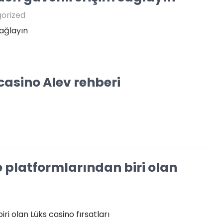
orized
sağlayın
casino Alev rehberi
e platformlarından biri olan
ri olan Lüks casino fırsatları