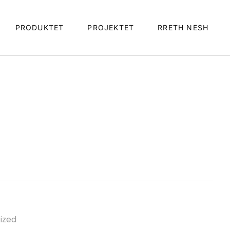
PRODUKTET
PROJEKTET
RRETH NESH
ized