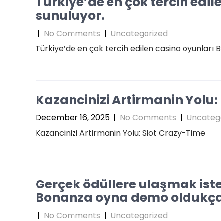
Türkiye’de en çok tercih edil
sunuluyor.
|
No Comments
|
Uncategorized
Türkiye’de en çok tercih edilen casino oyunları 
Kazancinizi Artirmanin Yolu:
December 16, 2025
|
No Comments
|
Uncateg
Kazancinizi Artirmanin Yolu: Slot Crazy-Time
Gerçek ödüllere ulaşmak iste
Bonanza oyna demo oldukça 
|
No Comments
|
Uncategorized