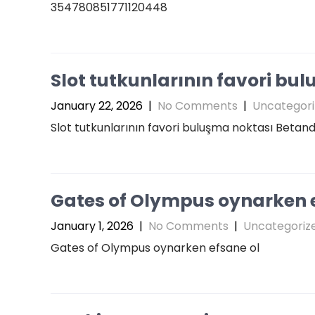
354780851771120448
Slot tutkunlarının favori b
January 22, 2026
|
No Comments
|
Uncategor
Slot tutkunlarının favori buluşma noktası Betan
Gates of Olympus oynarken e
January 1, 2026
|
No Comments
|
Uncategoriz
Gates of Olympus oynarken efsane ol