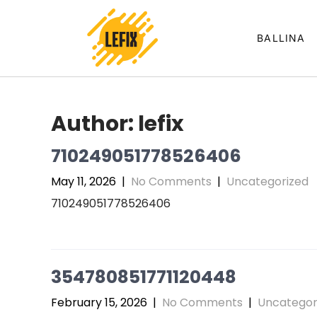
BALLINA
Author:
lefix
710249051778526406
May 11, 2026
|
No Comments
|
Uncategorized
710249051778526406
354780851771120448
February 15, 2026
|
No Comments
|
Uncategor